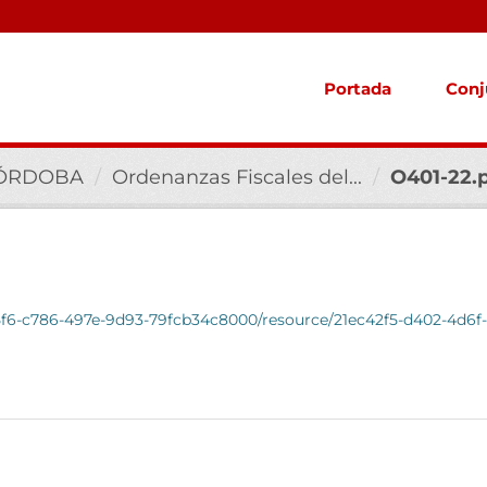
Portada
Conj
CÓRDOBA
Ordenanzas Fiscales del...
O401-22.
ab5f6-c786-497e-9d93-79fcb34c8000/resource/21ec42f5-d402-4d6f