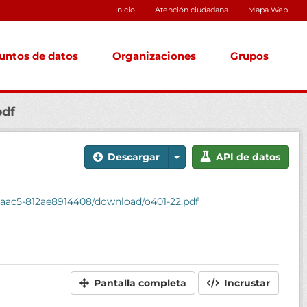
Inicio
Atención ciudadana
Mapa Web
untos de datos
Organizaciones
Grupos
pdf
Descargar
API de datos
-aac5-812ae8914408/download/o401-22.pdf
Pantalla completa
Incrustar